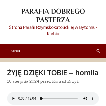
Przejdź
do
PARAFIA DOBREGO
treści
PASTERZA
Strona Parafii Rzymskokatolickiej w Bytomiu-
Karbiu
Menu
ŻYJĘ DZIĘKI TOBIE – homiia
18 sierpnia 2024
przez
Konrad Krzyż