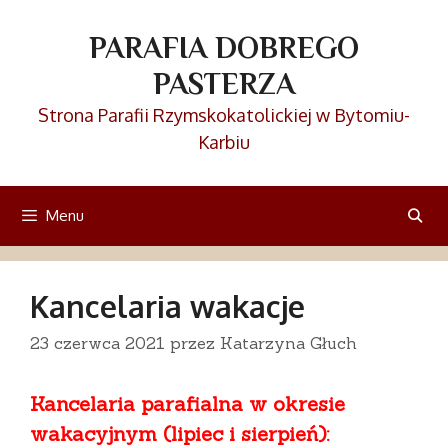
Przejdź
do
PARAFIA DOBREGO
treści
PASTERZA
Strona Parafii Rzymskokatolickiej w Bytomiu-
Karbiu
Menu
Kancelaria wakacje
23 czerwca 2021
przez
Katarzyna Głuch
Kancelaria parafialna w
okresie
wakacyjnym (lipiec i sierpień):