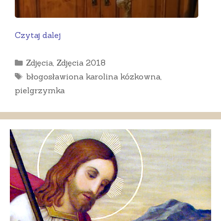
Czytaj dalej
Kategorie
Zdjęcia
,
Zdjęcia 2018
Tagi
błogosławiona karolina kózkowna
,
pielgrzymka