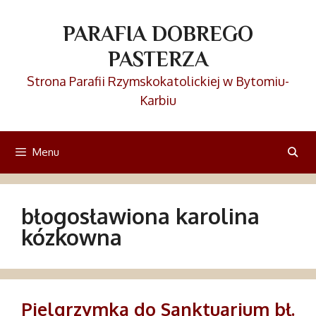
Przejdź
do
PARAFIA DOBREGO
treści
PASTERZA
Strona Parafii Rzymskokatolickiej w Bytomiu-
Karbiu
Menu
błogosławiona karolina
kózkowna
Pielgrzymka do Sanktuarium bł.