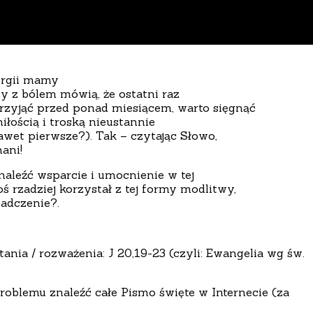
urgii mamy
zy z bólem mówią, że ostatni raz
rzyjąć przed ponad miesiącem, warto sięgnąć
iłością i troską nieustannie
awet pierwsze?). Tak – czytając Słowo,
ani!
naleźć wsparcie i umocnienie w tej
oś rzadziej korzystał z tej formy modlitwy,
adczenie?.
nia / rozważenia: J 20,19-23 (czyli: Ewangelia wg św.
roblemu znaleźć całe Pismo święte w Internecie (za