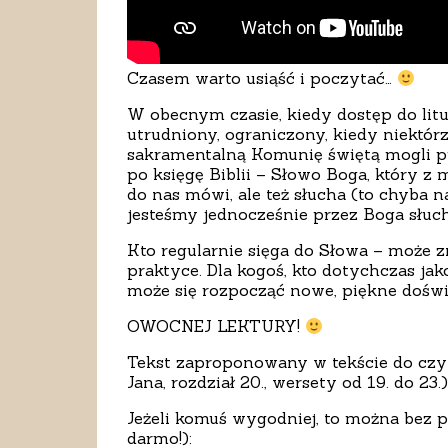
Czasem warto usiąść i poczytać…
W obecnym czasie, kiedy dostęp do lit
utrudniony, ograniczony, kiedy niektór
sakramentalną Komunię świętą mogli p
po księgę Biblii – Słowo Boga, który z m
do nas mówi, ale też słucha (to chyba n
jesteśmy jednocześnie przez Boga słuch
Kto regularnie sięga do Słowa – może z
praktyce. Dla kogoś, kto dotychczas jak
może się rozpocząć nowe, piękne doświ
OWOCNEJ LEKTURY!
Tekst zaproponowany w tekście do czyta
Jana, rozdział 20., wersety od 19. do 23.)
Jeżeli komuś wygodniej, to można bez p
darmo!):