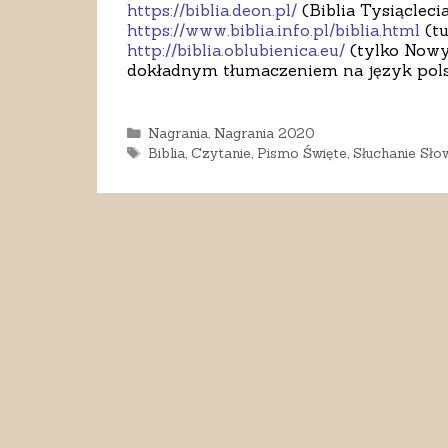
https://biblia.deon.pl/
(Biblia Tysiącleci
https://www.biblia.info.pl/biblia.html
(tu
http://biblia.oblubienica.eu/
(tylko Nowy 
dokładnym tłumaczeniem na język pols
Kategorie
Nagrania
,
Nagrania 2020
Tagi
Biblia
,
Czytanie
,
Pismo Święte
,
Słuchanie Sło