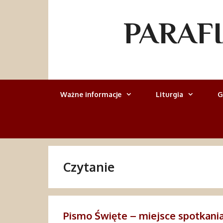
Przejdź
do
PARAF
treści
Ważne informacje
Liturgia
G
Czytanie
Pismo Święte – miejsce spotkan