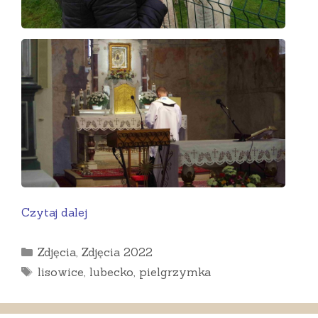
Czytaj dalej
Kategorie
Zdjęcia
,
Zdjęcia 2022
Tagi
lisowice
,
lubecko
,
pielgrzymka