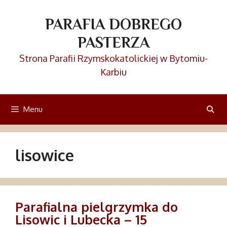
Przejdź
do
PARAFIA DOBREGO
treści
PASTERZA
Strona Parafii Rzymskokatolickiej w Bytomiu-
Karbiu
Menu
lisowice
Parafialna pielgrzymka do
Lisowic i Lubecka – 15