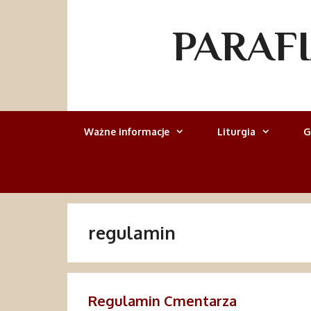
Przejdź
do
PARAF
treści
Ważne informacje
Liturgia
G
regulamin
Regulamin Cmentarza