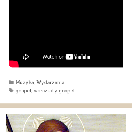
Kategorie
Muzyka
,
Wydarzenia
Tagi
gospel
,
warsztaty gospel