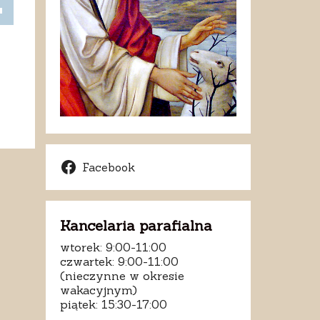
j
k
szyć
szyć
ść.
Facebook
Kancelaria parafialna
wtorek: 9:00-11:00
czwartek: 9:00-11:00
(nieczynne w okresie
wakacyjnym)
piątek: 15:30-17:00