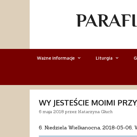
Przejdź
do
PARAF
treści
Ważne informacje
Liturgia
G
WY JESTEŚCIE MOIMI PRZY
6 maja 2018
przez
Katarzyna Głuch
6. Niedziela Wielkanocna, 2018-05-06