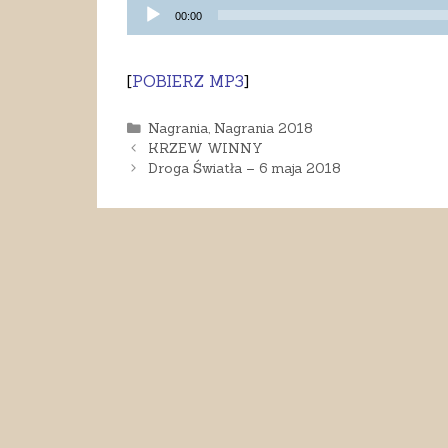
Odtwarzacz
00:00
plików
dźwiękowych
[
POBIERZ MP3
]
Kategorie
Nagrania
,
Nagrania 2018
KRZEW WINNY
Droga Światła – 6 maja 2018